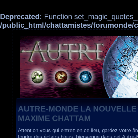
Deprecated
: Function set_magic_quotes_r
/public_html/chattamistes/forumonde
AUTRE-MONDE LA NOUVELLE
MAXIME CHATTAM
Attention vous qui entrez en ce lieu, gardez votre â
foudre des éclairs bleus, bienvenue dans cet Autre