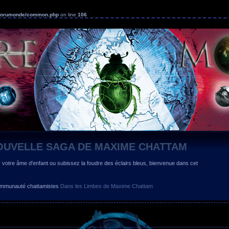
s/forumonde/common.php
on line
106
OUVELLE SAGA DE MAXIME CHATTAM
z votre âme d'enfant ou subissez la foudre des éclairs bleus, bienvenue dans cet
 communauté chattamistes
Dans les Limbes de Maxime Chattam