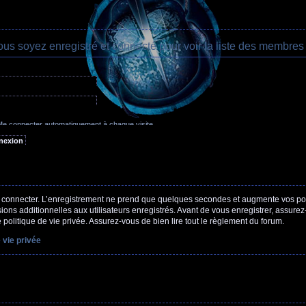
ous soyez enregistré et connecté pour voir la liste des membres 
oublié mon mot de passe
e connecter automatiquement à chaque visite
acher mon statut en ligne pour cette session
 connecter. L’enregistrement ne prend que quelques secondes et augmente vos poss
ns additionnelles aux utilisateurs enregistrés. Avant de vous enregistrer, assure
e politique de vie privée. Assurez-vous de bien lire tout le règlement du forum.
 vie privée