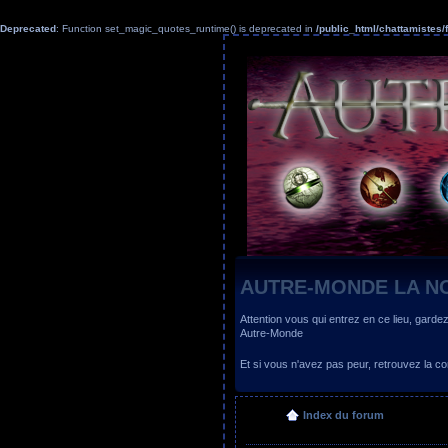
Deprecated
: Function set_magic_quotes_runtime() is deprecated in
/public_html/chattamiste
AUTRE-MONDE LA N
Attention vous qui entrez en ce lieu, garde
Autre-Monde
Et si vous n'avez pas peur, retrouvez la
Index du forum