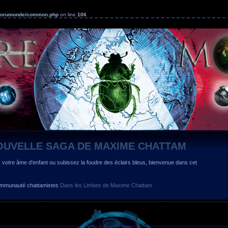
s/forumonde/common.php
on line
106
OUVELLE SAGA DE MAXIME CHATTAM
z votre âme d'enfant ou subissez la foudre des éclairs bleus, bienvenue dans cet
 communauté chattamistes
Dans les Limbes de Maxime Chattam