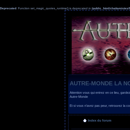
Deprecated
: Function set_magic_quotes_runtime() is deprecated in
/public_html/chattamiste
AUTRE-MONDE LA N
Attention vous qui entrez en ce lieu, garde
Autre-Monde
Et si vous n'avez pas peur, retrouvez la
Index du forum