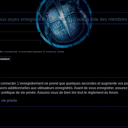
ous soyez enregistré et connecté pour voir la liste des membres 
oublié mon mot de passe
e connecter automatiquement à chaque visite
acher mon statut en ligne pour cette session
 connecter. L’enregistrement ne prend que quelques secondes et augmente vos poss
ns additionnelles aux utilisateurs enregistrés. Avant de vous enregistrer, assure
e politique de vie privée. Assurez-vous de bien lire tout le règlement du forum.
 vie privée