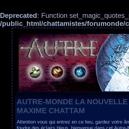
Deprecated
: Function set_magic_quotes_r
/public_html/chattamistes/forumonde
AUTRE-MONDE LA NOUVELLE
MAXIME CHATTAM
Attention vous qui entrez en ce lieu, gardez votre â
foudre des éclairs bleus, bienvenue dans cet Autre