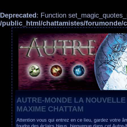
Deprecated
: Function set_magic_quotes_r
/public_html/chattamistes/forumonde
AUTRE-MONDE LA NOUVELLE
MAXIME CHATTAM
Attention vous qui entrez en ce lieu, gardez votre â
foudre des éclairs bleus, bienvenue dans cet Autre