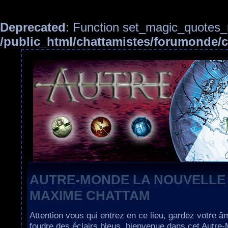
Deprecated
: Function set_magic_quotes_r
/public_html/chattamistes/forumonde
AUTRE-MONDE LA NOUVELLE
MAXIME CHATTAM
Attention vous qui entrez en ce lieu, gardez votre â
foudre des éclairs bleus, bienvenue dans cet Autre