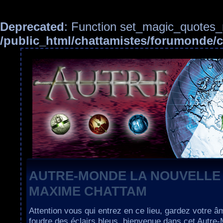
Deprecated
: Function set_magic_quotes_r
/public_html/chattamistes/forumonde
AUTRE-MONDE LA NOUVELLE
MAXIME CHATTAM
Attention vous qui entrez en ce lieu, gardez votre â
foudre des éclairs bleus, bienvenue dans cet Autre