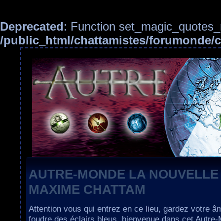
Deprecated
: Function set_magic_quotes_r
/public_html/chattamistes/forumonde
AUTRE-MONDE LA NOUVELLE
MAXIME CHATTAM
Attention vous qui entrez en ce lieu, gardez votre â
foudre des éclairs bleus, bienvenue dans cet Autre