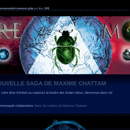
s/forumonde/common.php
on line
106
OUVELLE SAGA DE MAXIME CHATTAM
z votre âme d'enfant ou subissez la foudre des éclairs bleus, bienvenue dans cet
 communauté chattamistes
Dans les Limbes de Maxime Chattam