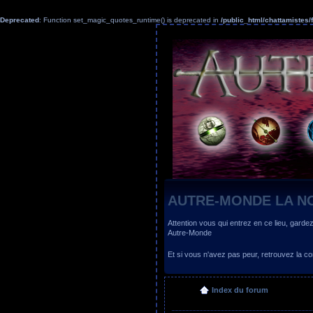
Deprecated
: Function set_magic_quotes_runtime() is deprecated in
/public_html/chattamiste
AUTRE-MONDE LA N
Attention vous qui entrez en ce lieu, garde
Autre-Monde
Et si vous n'avez pas peur, retrouvez la
Index du forum