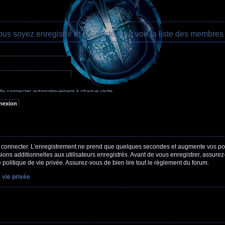
ous soyez enregistré et connecté pour voir la liste des membres 
oublié mon mot de passe
e connecter automatiquement à chaque visite
acher mon statut en ligne pour cette session
 connecter. L’enregistrement ne prend que quelques secondes et augmente vos poss
ns additionnelles aux utilisateurs enregistrés. Avant de vous enregistrer, assure
e politique de vie privée. Assurez-vous de bien lire tout le règlement du forum.
 vie privée