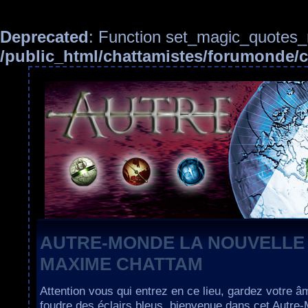
Deprecated
: Function set_magic_quotes_r
/public_html/chattamistes/forumonde
AUTRE-MONDE LA NOUVELLE
MAXIME CHATTAM
Attention vous qui entrez en ce lieu, gardez votre â
foudre des éclairs bleus, bienvenue dans cet Autre