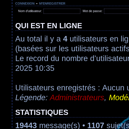
CONNEXION
•
M’ENREGISTRER
Nom d’utilisateur:
Mot de passe:
QUI EST EN LIGNE
Au total il y a
4
utilisateurs en lig
(basées sur les utilisateurs acti
Le record du nombre d’utilisateu
2025 10:35
Utilisateurs enregistrés : Aucun u
Légende:
Administrateurs
,
Modér
STATISTIQUES
19443
message(s) •
1107
sujet(s