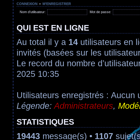
CONNEXION
•
M’ENREGISTRER
Nom d’utilisateur:
Mot de passe:
QUI EST EN LIGNE
Au total il y a
14
utilisateurs en l
invités (basées sur les utilisate
Le record du nombre d’utilisateu
2025 10:35
Utilisateurs enregistrés : Aucun u
Légende:
Administrateurs
,
Modér
STATISTIQUES
19443
message(s) •
1107
sujet(s