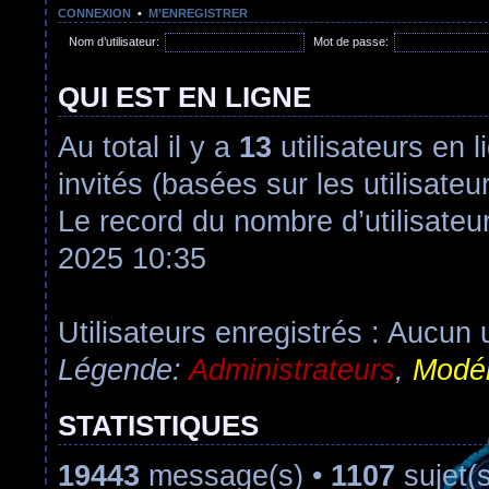
CONNEXION
•
M’ENREGISTRER
Nom d’utilisateur:
Mot de passe:
QUI EST EN LIGNE
Au total il y a
13
utilisateurs en l
invités (basées sur les utilisate
Le record du nombre d’utilisateu
2025 10:35
Utilisateurs enregistrés : Aucun u
Légende:
Administrateurs
,
Modér
STATISTIQUES
19443
message(s) •
1107
sujet(s