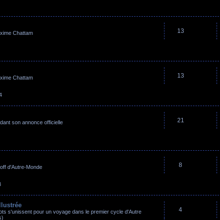
13
axime Chattam
13
axime Chattam
4
21
dant son annonce officielle
8
n-off d'Autre-Monde
3
llustrée
4
ots s'unissent pour un voyage dans le premier cycle d'Autre
s)