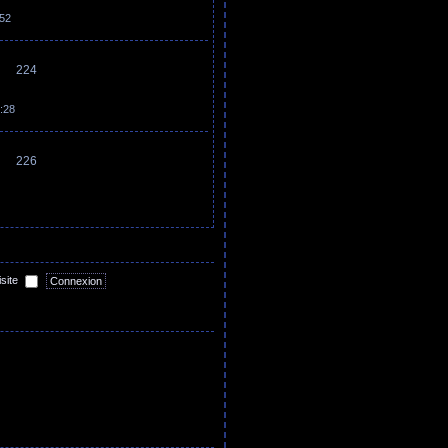
:52
224
:28
226
isite