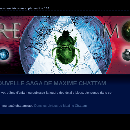
s/forumonde/common.php
on line
106
OUVELLE SAGA DE MAXIME CHATTAM
z votre âme d'enfant ou subissez la foudre des éclairs bleus, bienvenue dans cet
 communauté chattamistes
Dans les Limbes de Maxime Chattam