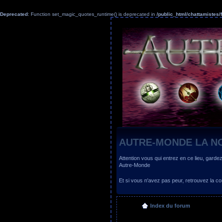
Deprecated
: Function set_magic_quotes_runtime() is deprecated in
/public_html/chattamiste
AUTRE-MONDE LA N
Attention vous qui entrez en ce lieu, garde
Autre-Monde
Et si vous n'avez pas peur, retrouvez la
Index du forum