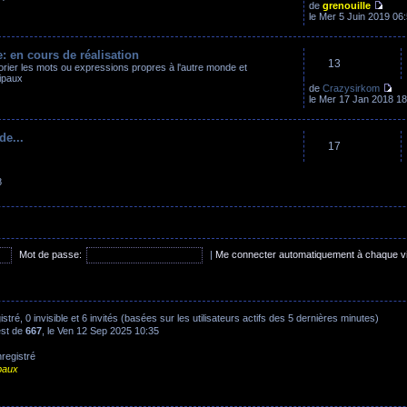
de
grenouille
le Mer 5 Juin 2019 06
: en cours de réalisation
13
rier les mots ou expressions propres à l'autre monde et
ipaux
de
Crazysirkom
le Mer 17 Jan 2018 18
e...
17
8
Mot de passe:
|
Me connecter automatiquement à chaque v
gistré, 0 invisible et 6 invités (basées sur les utilisateurs actifs des 5 dernières minutes)
est de
667
, le Ven 12 Sep 2025 10:35
nregistré
baux