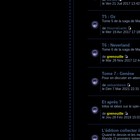
le Ven 21 Juil 2017 13:42
T5 : Oz
Tome 5 de la saga de M
de
HourraGants
le Mer 19 Avr 2017 17:18
T6 : Neverland
Tome 6 de la saga de M
de
grenouille
le Mar 28 Nov 2017 12:4
Tome 7 - Genèse
Pour en discuter en atten
de
aiebambinos
le Dim 7 Mar 2021 22:31
Et après ?
Infos et idées sur le spi
de
grenouille
le Jeu 28 Fév 2019 15:0
L'édition collector i
Quand le dessin et les m
Monde (3 premiers tome