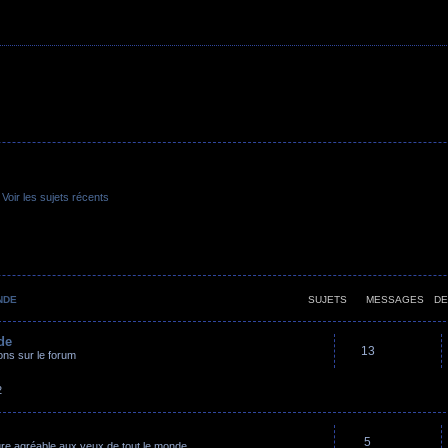
•
Voir les sujets récents
NDE
SUJETS
MESSAGES
DE
de
13
ons sur le forum
2
5
ure agréable aux yeux de tout le monde