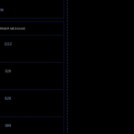
:36
RNIER MESSAGE
1112
328
628
389