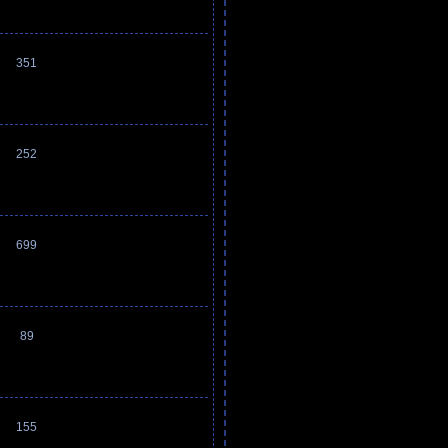
351
252
699
89
155