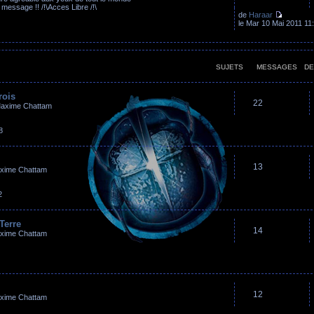
 message !! /!\Acces Libre /!\
de
Haraar
le Mar 10 Mai 2011 11
SUJETS
MESSAGES
DE
rois
22
Maxime Chattam
8
13
axime Chattam
2
Terre
14
axime Chattam
12
axime Chattam