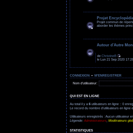
Projet Encyclopédie
Projet commun de réperto
aborder les thèmes princ
Autour d'Autre Mond
de
ChristineB
le Lun 21 Sep 2020 17:2
CONNEXION
•
M’ENREGISTRER
Nom d’utilisateur:
QUI EST EN LIGNE
Au total il y a
6
utilisateurs en ligne :: 0 enre
Le record du nombre d’utilisateurs en ligne 
Utilisateurs enregistrés : Aucun utilisateur e
Légende:
Administrateurs
,
Modérateurs glo
STATISTIQUES