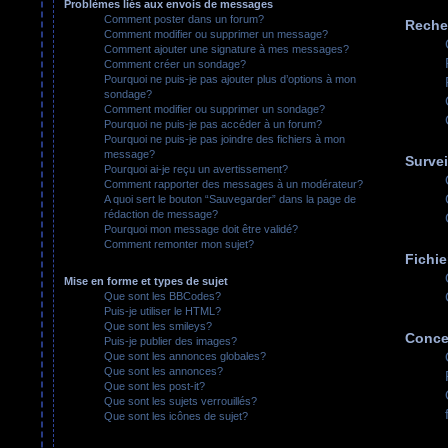
Problèmes liés aux envois de messages
Comment poster dans un forum?
Reche
Comment modifier ou supprimer un message?
Comment ajouter une signature à mes messages?
Comment créer un sondage?
Pourquoi ne puis-je pas ajouter plus d’options à mon
sondage?
Comment modifier ou supprimer un sondage?
Pourquoi ne puis-je pas accéder à un forum?
Pourquoi ne puis-je pas joindre des fichiers à mon
message?
Survei
Pourquoi ai-je reçu un avertissement?
Comment rapporter des messages à un modérateur?
A quoi sert le bouton “Sauvegarder” dans la page de
rédaction de message?
Pourquoi mon message doit être validé?
Comment remonter mon sujet?
Fichie
Mise en forme et types de sujet
Que sont les BBCodes?
Puis-je utiliser le HTML?
Que sont les smileys?
Conce
Puis-je publier des images?
Que sont les annonces globales?
Que sont les annonces?
Que sont les post-it?
Que sont les sujets verrouillés?
Que sont les icônes de sujet?