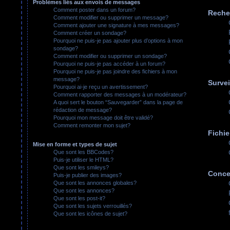
Problèmes liés aux envois de messages
Comment poster dans un forum?
Reche
Comment modifier ou supprimer un message?
Comment ajouter une signature à mes messages?
Comment créer un sondage?
Pourquoi ne puis-je pas ajouter plus d’options à mon
sondage?
Comment modifier ou supprimer un sondage?
Pourquoi ne puis-je pas accéder à un forum?
Pourquoi ne puis-je pas joindre des fichiers à mon
message?
Survei
Pourquoi ai-je reçu un avertissement?
Comment rapporter des messages à un modérateur?
A quoi sert le bouton “Sauvegarder” dans la page de
rédaction de message?
Pourquoi mon message doit être validé?
Comment remonter mon sujet?
Fichie
Mise en forme et types de sujet
Que sont les BBCodes?
Puis-je utiliser le HTML?
Que sont les smileys?
Conce
Puis-je publier des images?
Que sont les annonces globales?
Que sont les annonces?
Que sont les post-it?
Que sont les sujets verrouillés?
Que sont les icônes de sujet?