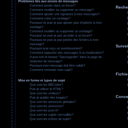
Problèmes liés aux envois de messages
Comment poster dans un forum?
Reche
Comment modifier ou supprimer un message?
Comment ajouter une signature à mes messages?
Comment créer un sondage?
Pourquoi ne puis-je pas ajouter plus d’options à mon
sondage?
Comment modifier ou supprimer un sondage?
Pourquoi ne puis-je pas accéder à un forum?
Pourquoi ne puis-je pas joindre des fichiers à mon
message?
Survei
Pourquoi ai-je reçu un avertissement?
Comment rapporter des messages à un modérateur?
A quoi sert le bouton “Sauvegarder” dans la page de
rédaction de message?
Pourquoi mon message doit être validé?
Comment remonter mon sujet?
Fichie
Mise en forme et types de sujet
Que sont les BBCodes?
Puis-je utiliser le HTML?
Que sont les smileys?
Conce
Puis-je publier des images?
Que sont les annonces globales?
Que sont les annonces?
Que sont les post-it?
Que sont les sujets verrouillés?
Que sont les icônes de sujet?