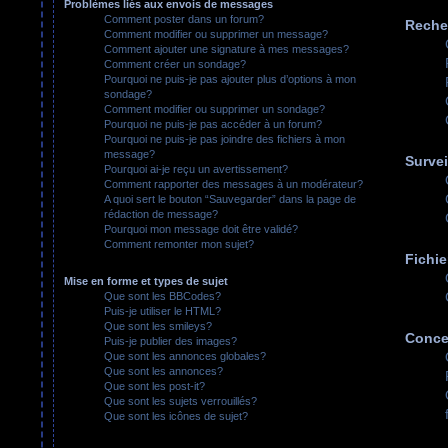
Problèmes liés aux envois de messages
Comment poster dans un forum?
Reche
Comment modifier ou supprimer un message?
Comment ajouter une signature à mes messages?
Comment créer un sondage?
Pourquoi ne puis-je pas ajouter plus d’options à mon
sondage?
Comment modifier ou supprimer un sondage?
Pourquoi ne puis-je pas accéder à un forum?
Pourquoi ne puis-je pas joindre des fichiers à mon
message?
Survei
Pourquoi ai-je reçu un avertissement?
Comment rapporter des messages à un modérateur?
A quoi sert le bouton “Sauvegarder” dans la page de
rédaction de message?
Pourquoi mon message doit être validé?
Comment remonter mon sujet?
Fichie
Mise en forme et types de sujet
Que sont les BBCodes?
Puis-je utiliser le HTML?
Que sont les smileys?
Conce
Puis-je publier des images?
Que sont les annonces globales?
Que sont les annonces?
Que sont les post-it?
Que sont les sujets verrouillés?
Que sont les icônes de sujet?