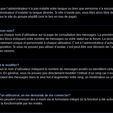
t que l’administrateur n’a pas installé votre langue ou bien que personne n’a encor
strateur d’installer la langue désirée. Si elle n’existe pas, vous êtes alors libre 
sur le site du groupe phpBB (voir le lien en bas de page).
 mon nom?
ous chaque nom d’utilisateur sur la page de consultation des messages. La première
des blocs indiquant votre nombre de messages ou votre statut sur le forum. La se
alement unique et personnelle à chaque utilisateur. C’est à l’administrateur d’activ
sposition. Si vous ne pouvez pas utiliser d’avatar, c’est peut-être une décision de l
es raisons.
 le modifier?
s le nom d’utilisateur indiquent le nombre de messages postés ou identifient certai
. En général, vous ne pouvez pas directement modifier l’intitulé d’un rang car il est
stant des messages dans le seul but d’augmenter votre rang, un modérateur ou un 
’un utilisateur, on me demande de me connecter?
rés peuvent s’envoyer des e-mails via le formulaire intégré (si la fonction a été acti
 fonctionnalité par les invités.