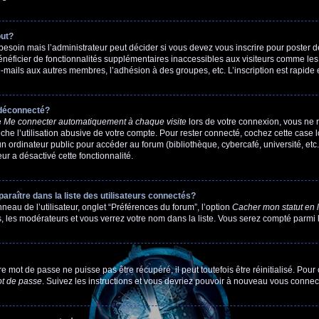
out?
esoin mais l’administrateur peut décider si vous devez vous inscrire pour poster d
bénéficier de fonctionnalités supplémentaires inaccessibles aux visiteurs comme les
-mails aux autres membres, l’adhésion à des groupes, etc. L’inscription est rapide 
 déconnecté?
e
Me connecter automatiquement à chaque visite
lors de votre connexion, vous ne
e l’utilisation abusive de votre compte. Pour rester connecté, cochez cette case l
 ordinateur public pour accéder au forum (bibliothèque, cybercafé, université, etc.
eur a désactivé cette fonctionnalité.
ître dans la liste des utilisateurs connectés?
eau de l’utilisateur, onglet “Préférences du forum”, l’option
Cacher mon statut en 
s, les modérateurs et vous verrez votre nom dans la liste. Vous serez compté parmi le
 mot de passe ne puisse pas être récupéré, il peut toutefois être réinitialisé. Pour
ot de passe
. Suivez les instructions et vous devriez pouvoir à nouveau vous connect