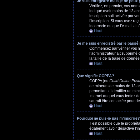
Je suis enregistré mais je ne peux
Vérifiez, en premier, vos nom d
indiqué avoir moins de 13 ans 
inscription soit activée par v
l’inscription. Si vous avez re
incorrecte ou que l’e-mail ait 
Haut
Je me suis enregistré par le passé
Commencez par vérifier vos nom
l’administrateur ait supprimé 
la taille de la base de données
Haut
Que signifie COPPA?
COPPA (ou
Child Online Priva
de mineurs de moins de 13 an
permettant d’identifier un min
Internet auquel vous tentez d
saurait être contactée pour de
Haut
Pourquoi ne puis-je pas m’inscrire?
Il est possible que le propriéta
également avoir désactivé l’i
Haut