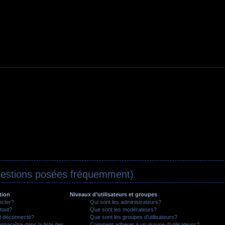
uestions posées fréquemment)
tion
Niveaux d’utilisateurs et groupes
ecter?
Qui sont les administrateurs?
tout?
Que sont les modérateurs?
t déconnecté?
Que sont les groupes d’utilisateurs?
araître dans la liste des
Comment adhérer à un groupe d’utilisateurs?