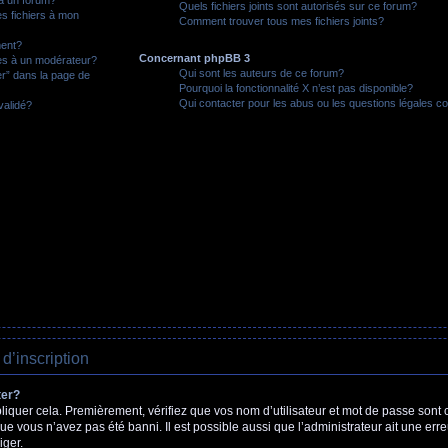
Quels fichiers joints sont autorisés sur ce forum?
es fichiers à mon
Comment trouver tous mes fichiers joints?
ment?
Concernant phpBB 3
s à un modérateur?
Qui sont les auteurs de ce forum?
er” dans la page de
Pourquoi la fonctionnalité X n’est pas disponible?
Qui contacter pour les abus ou les questions légales c
validé?
 d’inscription
ter?
iquer cela. Premièrement, vérifiez que vos nom d’utilisateur et mot de passe sont cor
que vous n’avez pas été banni. Il est possible aussi que l’administrateur ait une erre
iger.