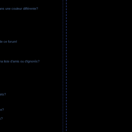
ans une couleur différente?
 de ce forum!
a liste d’amis ou d’ignorés?
ets?
ce?
s?