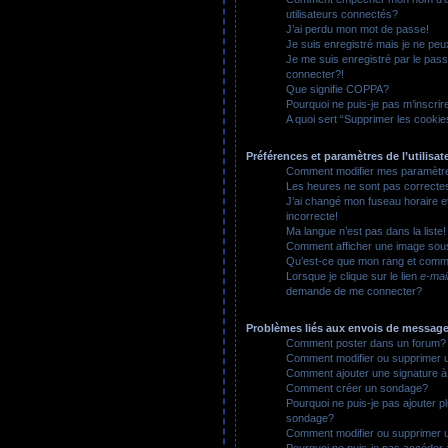
utilisateurs connectés?
J’ai perdu mon mot de passe!
Je suis enregistré mais je ne pe
Je me suis enregistré par le pas
connecter?!
Que signifie COPPA?
Pourquoi ne puis-je pas m’inscrir
A quoi sert “Supprimer les cooki
Préférences et paramètres de l’utilisat
Comment modifier mes paramètr
Les heures ne sont pas correcte
J’ai changé mon fuseau horaire et
incorrecte!
Ma langue n’est pas dans la liste!
Comment afficher une image so
Qu’est-ce que mon rang et comme
Lorsque je clique sur le lien
e-mai
demande de me connecter?
Problèmes liés aux envois de messag
Comment poster dans un forum?
Comment modifier ou supprimer
Comment ajouter une signature
Comment créer un sondage?
Pourquoi ne puis-je pas ajouter p
sondage?
Comment modifier ou supprimer 
Pourquoi ne puis-je pas accéder 