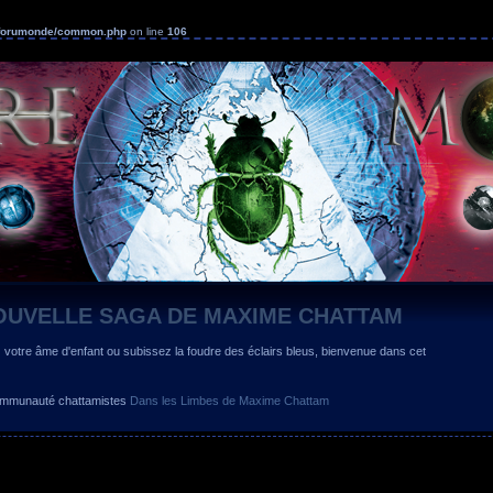
s/forumonde/common.php
on line
106
OUVELLE SAGA DE MAXIME CHATTAM
z votre âme d'enfant ou subissez la foudre des éclairs bleus, bienvenue dans cet
 communauté chattamistes
Dans les Limbes de Maxime Chattam