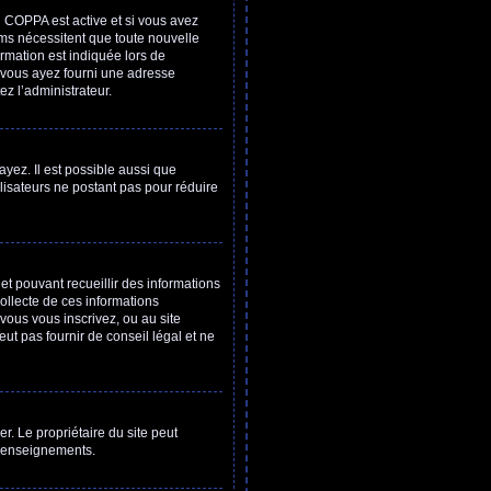
ion COPPA est active et si vous avez
rums nécessitent que toute nouvelle
rmation est indiquée lors de
ue vous ayez fourni une adresse
ez l’administrateur.
ayez. Il est possible aussi que
ilisateurs ne postant pas pour réduire
net pouvant recueillir des informations
collecte de ces informations
vous vous inscrivez, ou au site
t pas fournir de conseil légal et ne
ser. Le propriétaire du site peut
 renseignements.