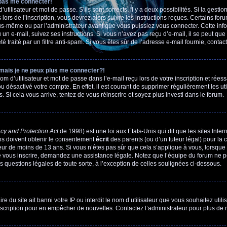
 pas me connecter!
’utilisateur et mot de passe. S’ils sont corrects, il y a deux possibilités. Si la gest
lors de l’inscription, vous devrez alors suivre les instructions reçues. Certains fo
ous-même ou par l’administrateur avant que vous puissiez vous connecter. Cette info
çu un e-mail, suivez ses instructions. Si vous n’avez pas reçu d’e-mail, il se peut q
été traité par un filtre anti-spam. Si vous êtes sûr de l’adresse e-mail fournie, contact
 mais je ne peux plus me connecter?!
 d’utilisateur et mot de passe dans l’e-mail reçu lors de votre inscription et réess
ou désactivé votre compte. En effet, il est courant de supprimer régulièrement les ut
. Si cela vous arrive, tentez de vous réinscrire et soyez plus investi dans le forum.
cy and Protection Act
de 1998) est une loi aux Etats-Unis qui dit que les sites Inter
s doivent obtenir le consentement
écrit
des parents (ou d’un tuteur légal) pour la 
eur de moins de 13 ans. Si vous n’êtes pas sûr que cela s’applique à vous, lorsque 
e vous inscrire, demandez une assistance légale. Notez que l’équipe du forum ne peu
s questions légales de toute sorte, à l’exception de celles soulignées ci-dessous.
ire du site ait banni votre IP ou interdit le nom d’utilisateur que vous souhaitez utili
nscription pour en empêcher de nouvelles. Contactez l’administrateur pour plus de