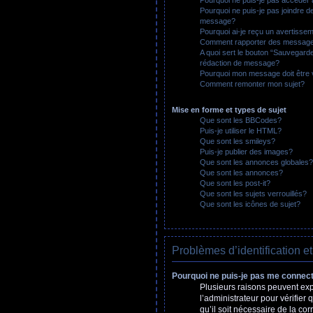
Pourquoi ne puis-je pas joindre d
message?
Pourquoi ai-je reçu un avertisse
Comment rapporter des message
A quoi sert le bouton “Sauvegard
rédaction de message?
Pourquoi mon message doit être 
Comment remonter mon sujet?
Mise en forme et types de sujet
Que sont les BBCodes?
Puis-je utiliser le HTML?
Que sont les smileys?
Puis-je publier des images?
Que sont les annonces globales?
Que sont les annonces?
Que sont les post-it?
Que sont les sujets verrouillés?
Que sont les icônes de sujet?
Problèmes d’identification et
Pourquoi ne puis-je pas me connec
Plusieurs raisons peuvent expl
l’administrateur pour vérifier 
qu’il soit nécessaire de la corr