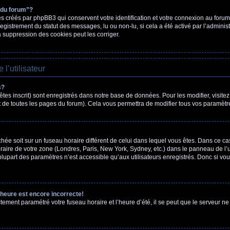
 du forum”?
 créés par phpBB3 qui conservent votre identification et votre connexion au forum.
nregistrement du statut des messages, lu ou non-lu, si cela a été activé par l’admini
suppression des cookies peut les corriger.
l’utilisateur
s?
tes inscrit) sont enregistrés dans notre base de données. Pour les modifier, visitez
 de toutes les pages du forum). Cela vous permettra de modifier tous vos paramètre
fichée soit sur un fuseau horaire différent de celui dans lequel vous êtes. Dans ce c
aire de votre zone (Londres, Paris, New York, Sydney, etc.) dans le panneau de l’ut
upart des paramètres n’est accessible qu’aux utilisateurs enregistrés. Donc si vous 
’heure est encore incorrecte!
ctement paramétré votre fuseau horaire et l’heure d’été, il se peut que le serveur ne