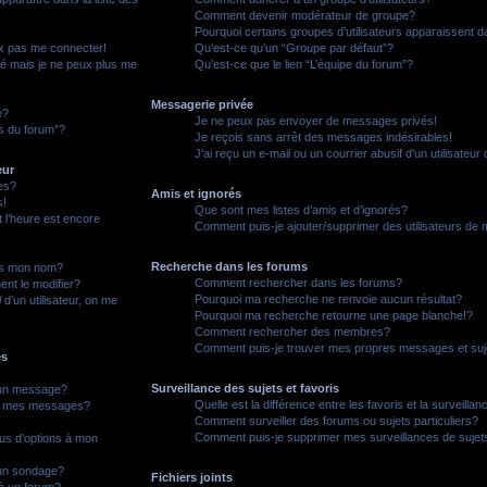
Comment devenir modérateur de groupe?
Pourquoi certains groupes d’utilisateurs apparaissent d
ux pas me connecter!
Qu’est-ce qu’un “Groupe par défaut”?
sé mais je ne peux plus me
Qu’est-ce que le lien “L’équipe du forum”?
Messagerie privée
e?
Je ne peux pas envoyer de messages privés!
es du forum”?
Je reçois sans arrêt des messages indésirables!
J’ai reçu un e-mail ou un courrier abusif d’un utilisateur
eur
es?
Amis et ignorés
s!
Que sont mes listes d’amis et d’ignorés?
 l’heure est encore
Comment puis-je ajouter/supprimer des utilisateurs de m
Recherche dans les forums
us mon nom?
Comment rechercher dans les forums?
nt le modifier?
Pourquoi ma recherche ne renvoie aucun résultat?
l
d’un utilisateur, on me
Pourquoi ma recherche retourne une page blanche!?
Comment rechercher des membres?
Comment puis-je trouver mes propres messages et suj
es
Surveillance des sujets et favoris
 un message?
Quelle est la différence entre les favoris et la surveillan
 à mes messages?
Comment surveiller des forums ou sujets particuliers?
Comment puis-je supprimer mes surveillances de sujet
lus d’options à mon
un sondage?
Fichiers joints
à un forum?