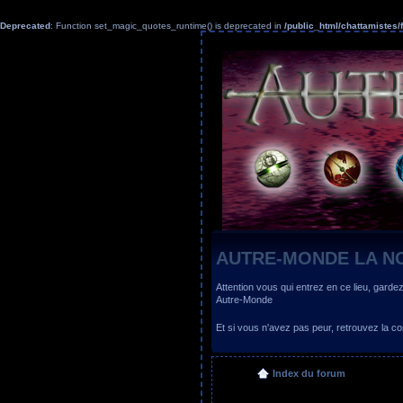
Deprecated
: Function set_magic_quotes_runtime() is deprecated in
/public_html/chattamiste
AUTRE-MONDE LA N
Attention vous qui entrez en ce lieu, garde
Autre-Monde
Et si vous n'avez pas peur, retrouvez la
Index du forum