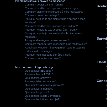
Problèmes liés aux envois de messages
Comment poster dans un forum?
Reche
Comment modifier ou supprimer un message?
Comment ajouter une signature à mes messages?
Comment créer un sondage?
Pourquoi ne puis-je pas ajouter plus d’options à mon
sondage?
Comment modifier ou supprimer un sondage?
Pourquoi ne puis-je pas accéder à un forum?
Pourquoi ne puis-je pas joindre des fichiers à mon
message?
Survei
Pourquoi ai-je reçu un avertissement?
Comment rapporter des messages à un modérateur?
A quoi sert le bouton “Sauvegarder” dans la page de
rédaction de message?
Pourquoi mon message doit être validé?
Comment remonter mon sujet?
Fichie
Mise en forme et types de sujet
Que sont les BBCodes?
Puis-je utiliser le HTML?
Que sont les smileys?
Conce
Puis-je publier des images?
Que sont les annonces globales?
Que sont les annonces?
Que sont les post-it?
Que sont les sujets verrouillés?
Que sont les icônes de sujet?