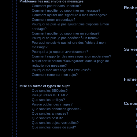
Problèmes liés aux envois de messages
Comment poster dans un forum?
Reche
Comment modifier ou supprimer un message?
Comment ajouter une signature à mes messages?
Comment créer un sondage?
Pourquoi ne puis-je pas ajouter plus d’options à mon
sondage?
Comment modifier ou supprimer un sondage?
Pourquoi ne puis-je pas accéder à un forum?
Pourquoi ne puis-je pas joindre des fichiers à mon
message?
Survei
Pourquoi ai-je reçu un avertissement?
Comment rapporter des messages à un modérateur?
A quoi sert le bouton “Sauvegarder” dans la page de
rédaction de message?
Pourquoi mon message doit être validé?
Comment remonter mon sujet?
Fichie
Mise en forme et types de sujet
Que sont les BBCodes?
Puis-je utiliser le HTML?
Que sont les smileys?
Conce
Puis-je publier des images?
Que sont les annonces globales?
Que sont les annonces?
Que sont les post-it?
Que sont les sujets verrouillés?
Que sont les icônes de sujet?