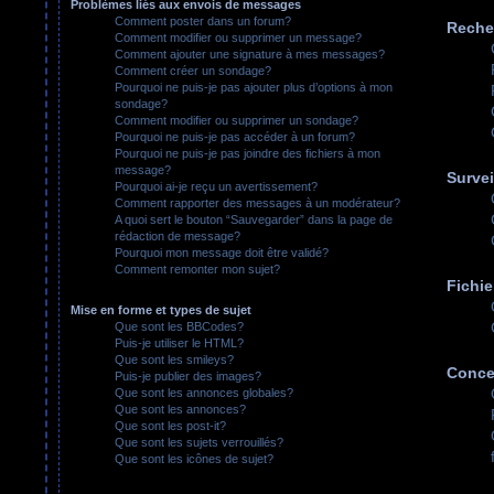
Problèmes liés aux envois de messages
Comment poster dans un forum?
Reche
Comment modifier ou supprimer un message?
Comment ajouter une signature à mes messages?
Comment créer un sondage?
Pourquoi ne puis-je pas ajouter plus d’options à mon
sondage?
Comment modifier ou supprimer un sondage?
Pourquoi ne puis-je pas accéder à un forum?
Pourquoi ne puis-je pas joindre des fichiers à mon
message?
Survei
Pourquoi ai-je reçu un avertissement?
Comment rapporter des messages à un modérateur?
A quoi sert le bouton “Sauvegarder” dans la page de
rédaction de message?
Pourquoi mon message doit être validé?
Comment remonter mon sujet?
Fichie
Mise en forme et types de sujet
Que sont les BBCodes?
Puis-je utiliser le HTML?
Que sont les smileys?
Conce
Puis-je publier des images?
Que sont les annonces globales?
Que sont les annonces?
Que sont les post-it?
Que sont les sujets verrouillés?
Que sont les icônes de sujet?