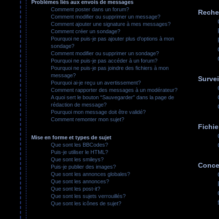
Problèmes liés aux envois de messages
Comment poster dans un forum?
Reche
Comment modifier ou supprimer un message?
Comment ajouter une signature à mes messages?
Comment créer un sondage?
Pourquoi ne puis-je pas ajouter plus d’options à mon
sondage?
Comment modifier ou supprimer un sondage?
Pourquoi ne puis-je pas accéder à un forum?
Pourquoi ne puis-je pas joindre des fichiers à mon
message?
Survei
Pourquoi ai-je reçu un avertissement?
Comment rapporter des messages à un modérateur?
A quoi sert le bouton “Sauvegarder” dans la page de
rédaction de message?
Pourquoi mon message doit être validé?
Comment remonter mon sujet?
Fichie
Mise en forme et types de sujet
Que sont les BBCodes?
Puis-je utiliser le HTML?
Que sont les smileys?
Conce
Puis-je publier des images?
Que sont les annonces globales?
Que sont les annonces?
Que sont les post-it?
Que sont les sujets verrouillés?
Que sont les icônes de sujet?